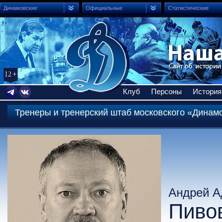
Динамовские
Официальные
Статистические
Клуб
Персоны
История
Тренеры и тренерский штаб московского «Динам
Андрей А
Пиво