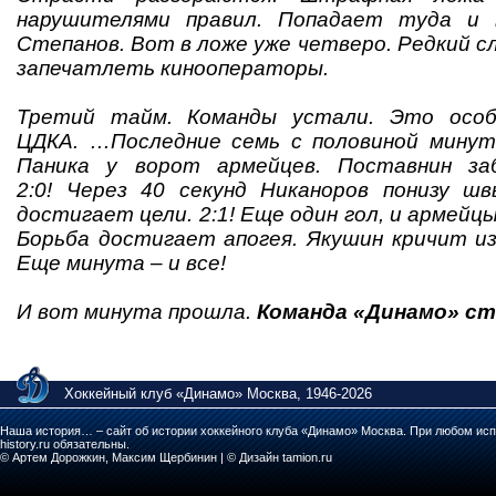
нарушителями правил. Попадает туда и 
Степанов. Вот в ложе уже четверо. Редкий с
запечатлеть кинооператоры.
Третий тайм. Команды устали. Это особ
ЦДКА. …Последние семь с половиной минут.
Паника у ворот армейцев. Поставнин за
2:0! Через 40 секунд Никаноров понизу ш
достигает цели. 2:1! Еще один гол, и армей
Борьба достигает апогея. Якушин кричит из
Еще минута – и все!
И вот минута прошла.
Команда «Динамо» ст
Хоккейный клуб «Динамо» Москва, 1946-2026
Наша история… – сайт об истории хоккейного клуба «Динамо» Москва. При любом исп
history.ru обязательны.
© Артем Дорожкин, Максим Щербинин | © Дизайн tamion.ru