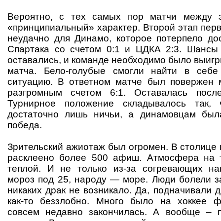
Вероятно, с тех самых пор матчи между 
«принципиальный» характер. Второй этап пер
неудачно для Динамо, которое потерпело д
Спартака со счетом 0:1 и ЦДКА 2:3. Шансы
оставались, и команде необходимо было выиг
матча. Бело-голубые смогли найти в себ
ситуацию. В ответном матче был повержен 
разгромным счетом 6:1. Оставалась посл
Турнирное положение складывалось так,
достаточно лишь ничьи, а динамовцам был
победа.
Зрительский ажиотаж был огромен. В столице
расклеено более 500 афиш. Атмосфера на 
теплой. И не только из-за согревающих нап
мороз под 25, народу — море. Люди болели з
никаких драк не возникало. Да, подначивали др
как-то беззлобно. Много было на хоккее ф
совсем недавно закончилась. А вообще – п