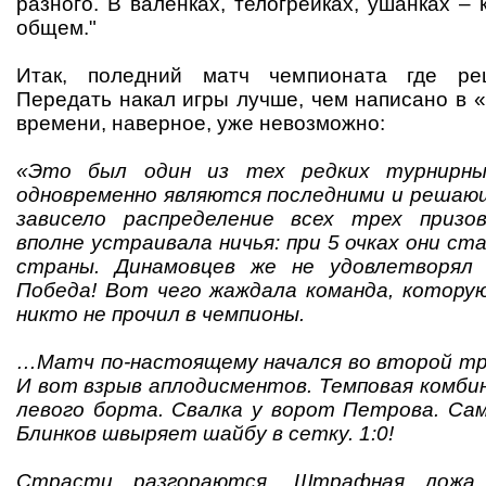
разного. В валенках, телогрейках, ушанках – 
общем."
Итак, поледний матч чемпионата где реш
Передать накал игры лучше, чем написано в 
времени, наверное, уже невозможно:
«Это был один из тех редких турнирны
одновременно являются последними и решаю
зависело распределение всех трех призо
вполне устраивала ничья: при 5 очках они с
страны. Динамовцев же не удовлетворял 
Победа! Вот чего жаждала команда, которую
никто не прочил в чемпионы.
…Матч по-настоящему начался во второй тр
И вот взрыв аплодисментов. Темповая комби
левого борта. Свалка у ворот Петрова. Сам
Блинков швыряет шайбу в сетку. 1:0!
Страсти разгораются. Штрафная ложа 