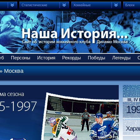
Статистические
Хоккейные
Блоги
уб
Персоны
История
Рекорды
Победы
Легенды
» Москва
III, 
199
Хара