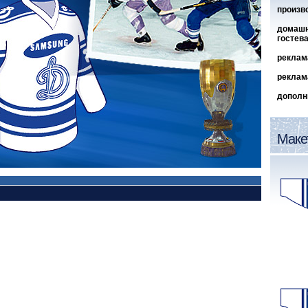
произв
домашн
гостев
реклам
реклам
дополн
Маке