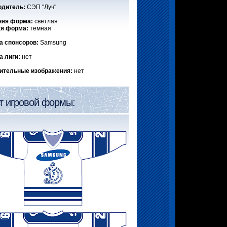
одитель:
СЭП "Луч"
яя форма:
светлая
ая форма:
темная
а спонсоров:
Samsung
а лиги:
нет
ительные изображения:
нет
т игровой формы: